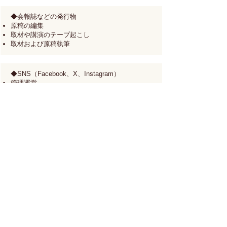
◆会報誌などの発行物
原稿の編集
取材や講演のテープ起こし
取材および原稿執筆
◆SNS（Facebook、X、Instagram）
管理運営
投稿文および画像の作成
◆講師
テーマ
「小児・AYAがんのボランティアの仕方」
​「悲しみから他者への優しさを生み出す方法」
など
◆その他
​​がん相談支援センター様への情報提供
​​書類、スライド、申込みフォーム、アンケート
作成などのオンラインサポート
団体代表​などのオンライン秘書​​