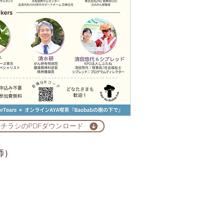
チラシのPDFダウンロード
師）