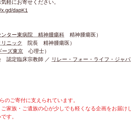
気軽にお寄せください。
//x.gd/dapK1
センター東病院 精神腫瘍科
精神腫瘍医）
クリニック
院長 精神腫瘍医）
ギーズ東京
心理士）
 認定臨床宗教師 ／
リレー・フォー・ライフ・ジャパ
さまからのご寄付に支えられています。
とご家族・ご遺族の心が少しでも軽くなる企画をお届け
いです。