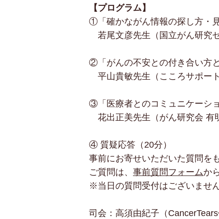
【プログラム】
①「確かながん情報の探し方・
若尾文彦先生（国立がん研究セ
②「がんの不安との付き合い方
平山貴敏先生（こころサポート
③「医療者とのコミュニケーシ
花出正美先生（がん研究会 有明
④ 質疑応答
（20分）
事前にお寄せいただいた質問を
ご質問は、
事前質問フォーム
か
※当日の質問受付はございませ
司会：高須由紀子（CancerTe