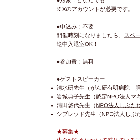
●対象：どなたでも
※Xのアカウントが必要です。
●申込み：不要
開催時刻になりましたら、
スペー
途中入退室OK！
●参加費：無料
●ゲストスピーカー
清水研先生（
がん研有明病院
腫
岩城典子先生（
認定NPO法人マ
清田悠代先生（
NPO法人しぶた
シブレッド先生（NPO法人しぶ
★募集★