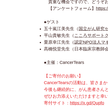
貴重な機会ですので、どうぞお
​ 【アンケートフォーム】
https:
●ゲスト
五十嵐江美先生（
国立がん研究
平山貴敏先生（
こころサポート
栗原幸江先生（
認定NPO法人マ
髙橋悦堂先生（日本臨床宗教師会
●主催：CancerTears
【ご寄付のお願い】
CancerTearsの活動は、皆
今後も継続的に、がん患者さん
ぜひお力添えいただけますと幸
​寄付サイト：
https://x.gd/Qupfo