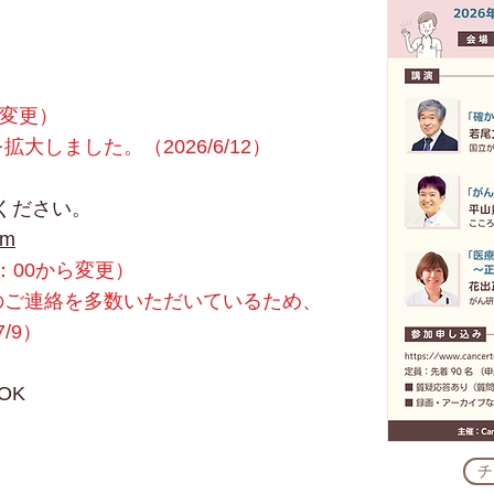
ら変更）
しました。（2026/6/12）
みください。
om
2：00から変更）
のご連絡を多数いただいているため、
/9）
OK
チ