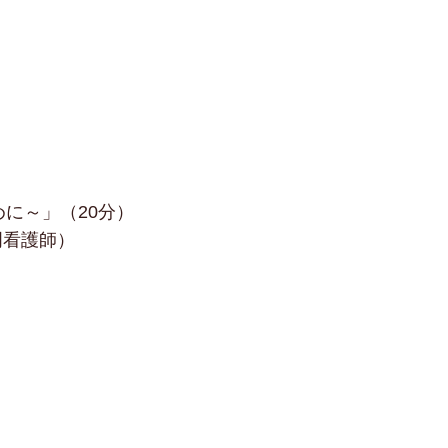
めに～」
（20分）
門看護師）