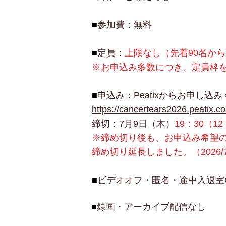
■
参加費：無料
■
定員：
上限なし（先着90名か
※お申込み多数につき、定員枠を拡大
■
申込み：Peatixからお申し込
https://cancertears2026.peatix.c
締切：7月9日（木）
19：30（1
※締め切り後も、お申込み希望
締め切り延長しました。（2026/7
■
ビデオオフ・匿名・途中入退室
録画・アーカイブ配信なし
■