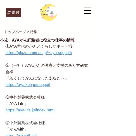
ご寄付
トップページ
>
特集
小児・AYAがん経験者に役立つ仕事の情報
①AYA世代のがんとくらしサポート様
https://plaza.umin.ac.jp/~aya-support/
②（一社）AYAがんの医療と支援のあり方研究
会様
「若くしてがんになったあなたへ」
https://aya-ken.jp/support
③中外製薬株式会社様
「AYA Life」
https://aya-life.jp/index.html
④
中外製薬株式会社様
「がんwith」
https://ganwith.jp/