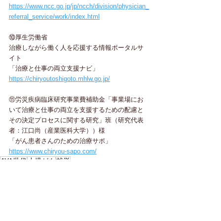
https://www.ncc.go.jp/jp/ncch/division/physician_
referral_service/work/index.html
⑩厚生労働省
治療しながら働く人を応援する情報ポータルサ
イト
「治療と仕事の両立支援ナビ」
https://chiryoutoshigoto.mhlw.go.jp/
⑪
労災疾病臨床研究事業費補助金「事業場にお
いて治療と仕事の両立を支援するための配慮と
その決定プロセスに関する研究」班（研究代表
者：江口尚（産業医科大学））様
「がん患者さんのための治療サポ」
https://www.chiryou-sapo.com/
AYA世代
小児がん
就労
すべて表示