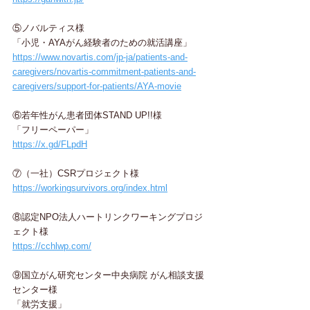
⑤ノバルティス様
「小児・AYAがん経験者のための就活講座」
https://www.novartis.com/jp-ja/patients-and-
caregivers/novartis-commitment-patients-and-
caregivers/support-for-patients/AYA-movie
⑥若年性がん患者団体STAND UP!!様
「フリーペーパー」
https://x.gd/FLpdH
⑦
（一社）CSRプロジェクト様
https://workingsurvivors.org/index.html
⑧認定NPO法人ハートリンクワーキングプロジ
ェクト様
https://cchlwp.com/
⑨
国立がん研究センター中央病院 がん相談支援
センター様
「就労支援」